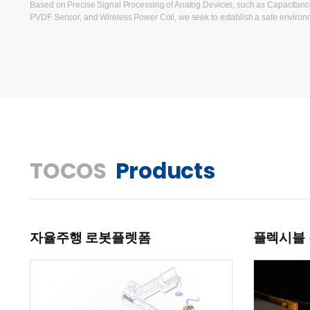
Based on Precise Signal Processing of Analog Devices, such as Capacitanc
PVDF Sensor, and Wireless Power Coil, we seek to establish a safe environ
TOCOS
Products
자율주행 로봇플렛폼
플렉시블