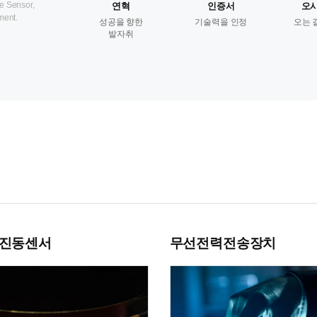
e Sensor,
연혁
인증서
오시
ment.
성공을 향한
기술력을 인정
오는 
발자취
 진동센서
무선전력전송장치