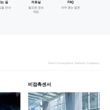
는 길
자료실
FAQ
길을 안내
필요한 정보
자주 묻는 질문
제공
Total Convergence Solution Company
비접촉센서