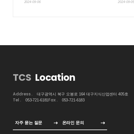
2024-09-06
2024-09-0
TCS
Location
Address .
대구광역시 북구 오봉로 164 대구지식산업센터 405호
Tel .
Fax .
053-721-6181
053-721-6183
자주 묻는 질문
온라인 문의