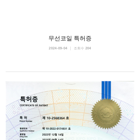
무선코일 특허증
2024-09-04
조회수
204