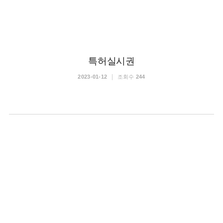
특허실시권
2023-01-12
조회수
244