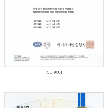
ISO 9001