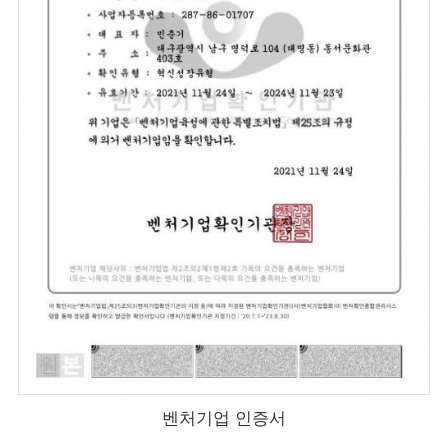
벤처기업 인증서